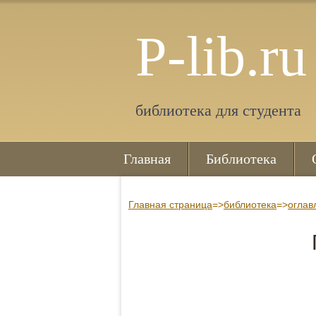
P-lib.ru
библиотека для студента
Главная
Библиотека
Главная страница
=>
библиотека
=>
оглав