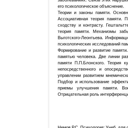
его психологическое объяснение.
Теории и законы памяти. Основн
Ассоциативная теория памяти. 
сходству и контрасту. Гештальт
теория памяти. Механизмы забы
Выготского-Леонтьева. Информаци
психологических исследований пам
Формирование и развитие памяти.
памятью человека. Две линии раз
памяти П.П.Блонского. Теория ку
непосредственного и опосредст
управлении развитием мнемически
Подбор и использование эффекти
приемы улучшения памяти. Во
Отрицательная роль интерференци
Немов Р.С. Психология: Учеб. для с