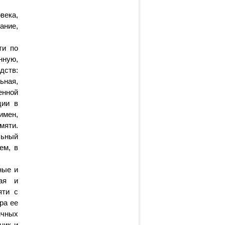
века,
ание,
ти по
нную,
дств:
ьная,
енной
ции в
имен,
мяти.
льный
ем, в
ные и
ная и
яти с
ра ее
ичных
ник и