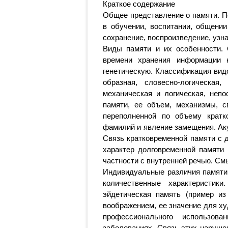
Краткое содержание
Общее представление о памяти. По
в обучении, воспитании, общени
сохранение, воспроизведение, узн
Виды памяти и их особенности.
времени хранения информации н
генетическую. Классификация видо
образная, словесно-логическая,
механическая и логическая, непо
памяти, ее объем, механизмы, 
переполненной по объему кратк
фамилий и явление замещения. Ак
Связь кратковременной памяти с 
характер долговременной памяти
частности с внутренней речью. См
Индивидуальные различия памяти 
количественные характеристик
эйдетическая память (пример и
воображением, ее значение для ху
профессионального использов
заболеваниях. Связь этих наруше