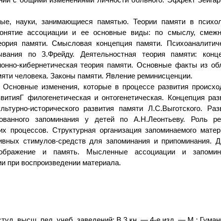
ые, науки, занимающиеся памятью. Теории памяти в психол
Понятие ассоциации и ее основные виды: по смыслу, смежн
теория памяти. Смысловая концепция памяти. Психоаналитич
вания по З.Фрейду. Деятельностная теория памяти: конц
онно-кибернетическая теория памяти. Основные факты из об
яти человека. Законы памяти. Явление реминисценции.
 Основные изменения, которые в процессе развития происхо
витияГ филогенетическая и онтогенетическая. Концепция раз
льтурно-исторического развития памяти Л.С.Выготского. Раз
вованного запоминания у детей по А.Н.Леонтьеву. Роль р
х процессов. Структурная организация запоминаемого матер
вных стимулов-средств для запоминания и припоминания. Д
ображение и память. Мысленные ассоциации и запомин
и при воспроизведении материала.
туд. высш. пед. учеб. заведений: В 3 кн. — 4-е изд. — М.: Гуман