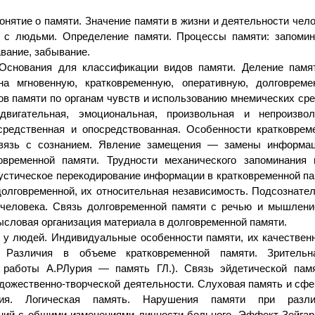
нятие о памяти. Значение памяти в жизни и деятельности чело
и с людьми. Определение памяти. Процессы памяти: запомин
авание, забывание.
 Основания для классификации видов памяти. Деление памя
а мгновенную, кратковременную, оперативную, долговреме
в памяти по органам чувств и использованию мнемических сре
 двигательная, эмоциональная, произвольная и непроизвол
средственная и опосредствованная. Особенности кратковрем
связь с сознанием. Явление замещения — замены информа
овременной памяти. Трудности механического запоминания 
устическое перекодирование информации в кратковременной па
долговременной, их относительная независимость. Подсознате
 человека. Связь долговременной памяти с речью и мышлени
ысловая организация материала в долговременной памяти.
у людей. Индивидуальные особенности памяти, их качествен
и. Различия в объеме кратковременной памяти. Зритель
з работы А.РЛурия — память ГЛ.). Связь эйдетической пам
дожественно-творческой деятельности. Слуховая память и сфе
ания. Логическая память. Нарушения памяти при разл
ний с общими изменениями личности больного. Эффект Зейгар