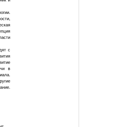
огии.
ости,
еская
епция
ласти
дят с
вития
витие
ечи в
иала.
ругие
ание.
ит.