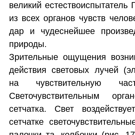
великий естествоиспытатель Г
из всех органов чувств чело
дар и чудеснейшее произве
природы.
Зрительные ощущения возник
действия световых лучей (э
на чувствительную час
Светочувствительным орга
сетчатка. Свет воздейству
сетчатке светочувствительн
палочки та. колбочки (рис. 1